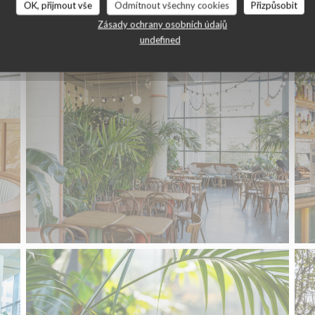
OK, přijmout vše
Odmítnout všechny cookies
Přizpůsobit
Le TiTi
Zásady ochrany osobních údajů
undefined