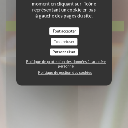
TITI PALACIO
moment en cliquant sur l'icône
BAR RESTAURANT
|
PARIS
représentant un cookie en bas
à gauche des pages du site.
RÉSERVER
Tout accepter
Tout refuser
Personnaliser
Politique de protection des données à caractère
personnel
Politique de gestion des cookies