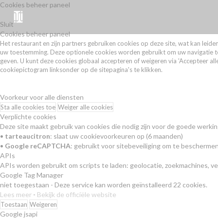
Cookies beheer paneel
Sluit
Cookies beheer paneel
Het restaurant en zijn partners gebruiken cookies op deze site, wat kan leid
uw toestemming. Deze optionele cookies worden gebruikt om uw navigatie te an
geven. U kunt deze cookies globaal accepteren of weigeren via 'Accepteer all
cookiepictogram linksonder op de sitepagina's te klikken.
Beleid voor de bescherming van persoonsgegevens
Cookiebeleid
Voorkeur voor alle diensten
Sta alle cookies toe
Weiger alle cookies
Verplichte cookies
Deze site maakt gebruik van cookies die nodig zijn voor de goede werki
•
tarteaucitron
: slaat uw cookievoorkeuren op (6 maanden)
•
Google reCAPTCHA
: gebruikt voor sitebeveiliging om te bescherme
APIs
APIs worden gebruikt om scripts te laden: geolocatie, zoekmachines, vert
Google Tag Manager
niet toegestaan
-
Deze service kan worden geïnstalleerd 22 cookies.
Lees meer
-
Bekijk de officiële website
Toestaan
Weigeren
Google jsapi