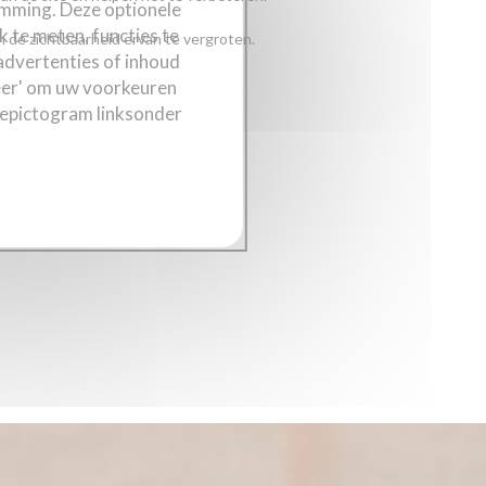
emming. Deze optionele
k te meten, functies te
n de zichtbaarheid ervan te vergroten.
 advertenties of inhoud
iseer' om uw voorkeuren
iepictogram linksonder
nsgegevens
Cookiebeleid