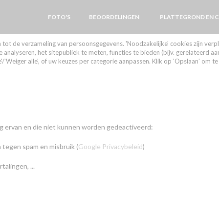
FOTO'S
BEOORDELINGEN
PLATTEGROND EN 
((OPENT IN EEN NIEUW V
((OPENT IN EEN NIEUW
en tot de verzameling van persoonsgegevens. 'Noodzakelijke' cookies zijn ver
alyseren, het sitepubliek te meten, functies te bieden (bijv. gerelateerd aa
e'/'Weiger alle', of uw keuzes per categorie aanpassen. Klik op 'Opslaan' om 
ng ervan en die niet kunnen worden gedeactiveerd:
n tegen spam en misbruik (
Google Privacybeleid
)
alingen, ...