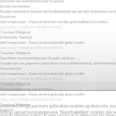
Diensten om webinhoud weer te geven.
Sociale netwerken
Sociale netwerken kunnen de bruikbaarheid van de site verbeteren en h
Facebook
niet toegestaan
-
Deze service kan worden geïnstalleerd 6 cookies.
Lees meer
-
Bekijk de officiële website
Toestaan
Weigeren
X (formerly Twitter)
niet toegestaan
-
Deze service gebruikt geen cookie
Lees meer
-
Bekijk de officiële website
Toestaan
Weigeren
Specifieke toestemming voor Google-services
Google kan uw gegevens gebruiken voor publieksmeting, advertentiepre
Advertenties
niet toegestaan
-
Deze service gebruikt geen cookie
Lees meer
-
Bekijk de officiële website
Toestaan
Weigeren
Gepersonaliseerde advertenties
niet toegestaan
-
Deze service gebruikt geen cookie
Lees meer
-
Bekijk de officiële website
Toestaan
Weigeren
estaurant en zijn partners gebruiken cookies op deze site, wa
Support
meling van persoonsgegevens. 'Noodzakelijke' cookies zijn v
Support diensten stellen u in staat contact op te nemen met het team v