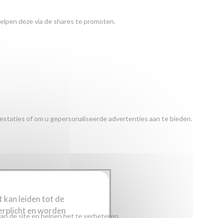
elpen deze via de shares te promoten.
staties of om u gepersonaliseerde advertenties aan te bieden.
t kan leiden tot de
erplicht en worden
an de site en helpen het te verbeteren.