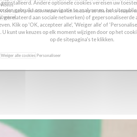
 geïnstalleerd. Andere optionele cookies vereisen uw toest
Videos
rden gebruikt om uw navigatie te analyseren, het sitepublie
Video sharing-services helpen om rich media op de site toe te voegen e
jv. gerelateerd aan sociale netwerken) of gepersonaliseerde
Opslaan
ven. Klik op 'OK, accepteer alle', 'Weiger alle' of 'Personal
. U kunt uw keuzes op elk moment wijzigen door op het cook
op de sitepagina's te klikken.
Weiger alle cookies
Personaliseer
Beleid voor de bescherming van persoo