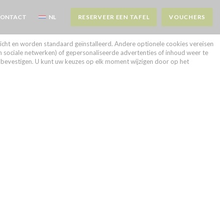
CONTACT
NL
RESERVEER EEN TAFEL
VOUCHERS
ENSTER))
 VENSTER))
plicht en worden standaard geïnstalleerd. Andere optionele cookies vereisen
n sociale netwerken) of gepersonaliseerde advertenties of inhoud weer te
te bevestigen. U kunt uw keuzes op elk moment wijzigen door op het